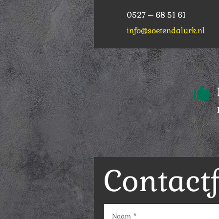
0527 – 68 51 61
info@soetendalurk.nl

Contact