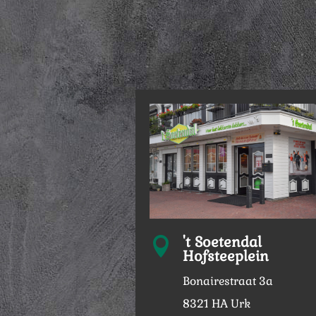
't Soetendal

Hofsteeplein
Bonairestraat 3a
8321 HA Urk