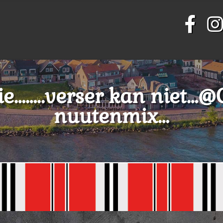
……..verser kan niet…@C
nuutenmix…