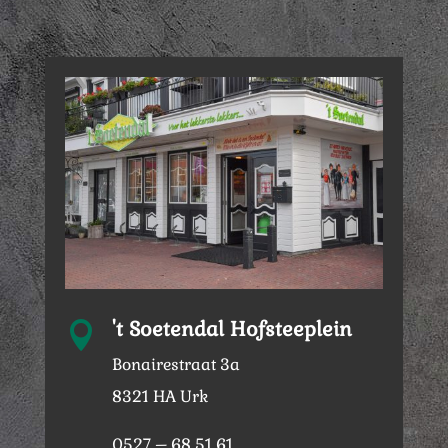
't Soetendal Hofsteeplein

Bonairestraat 3a
8321 HA Urk
0527 – 68 51 61