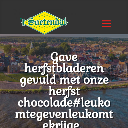
Gave
herfstbladeren
gevuld met onze
herfst
chocolade#leuko
mtegevenleukomt
ekrijge…