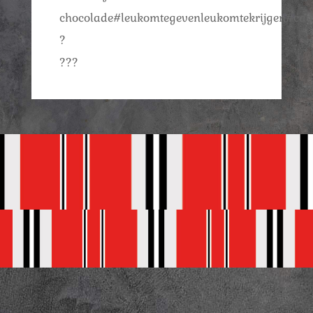
chocolade#leukomtegevenleukomtekrijgen#cad
?
???