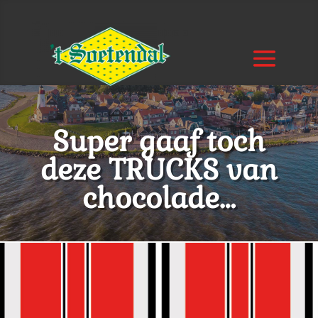
Super gaaf toch
deze TRUCKS van
chocolade…