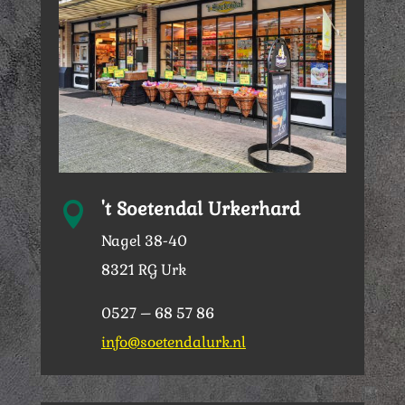
't Soetendal Urkerhard

Nagel 38-40
8321 RG Urk
0527 – 68 57 86
info@soetendalurk.nl