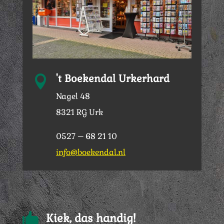
't Boekendal Urkerhard

Nagel 48
8321 RG Urk
0527 – 68 21 10
info@boekendal.nl

Kiek, das handig!