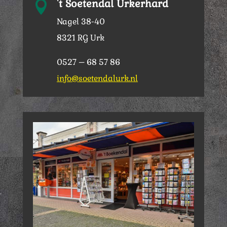
't Soetendal Urkerhard

Nagel 38-40
8321 RG Urk
0527 – 68 57 86
info@soetendalurk.nl