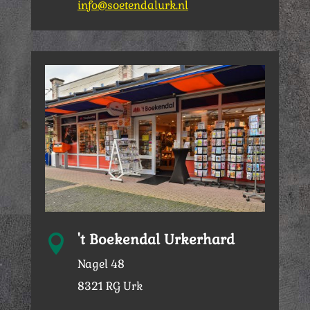
info@soetendalurk.nl
't Boekendal Urkerhard

Nagel 48
8321 RG Urk