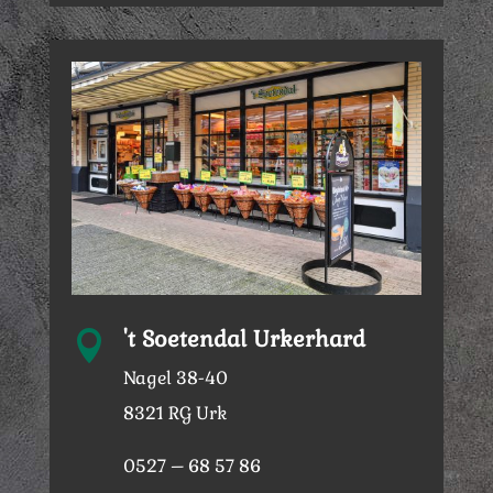
't Soetendal Urkerhard

Nagel 38-40
8321 RG Urk
0527 – 68 57 86