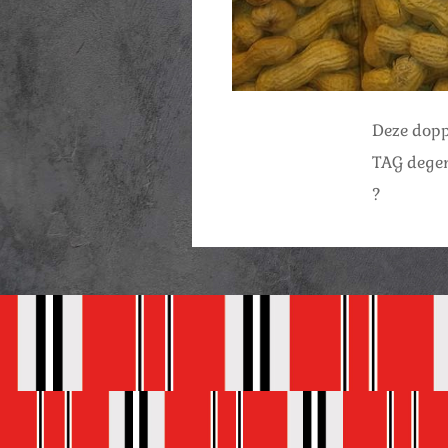
Deze dopp
TAG degen
?