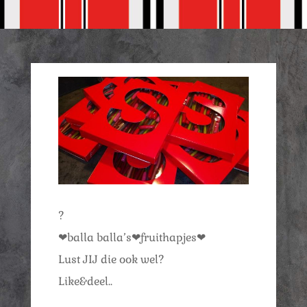
?
❤balla balla’s❤fruithapjes❤
Lust JIJ die ook wel?
Like&deel..