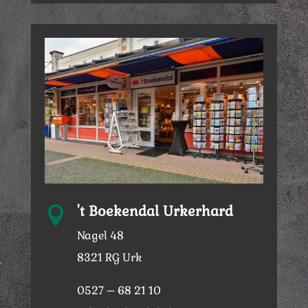
't Boekendal Urkerhard

Nagel 48
8321 RG Urk
0527 – 68 21 10