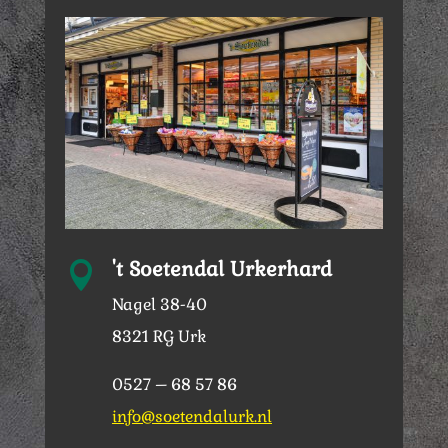
't Soetendal Urkerhard

Nagel 38-40
8321 RG Urk
0527 – 68 57 86
info@soetendalurk.nl