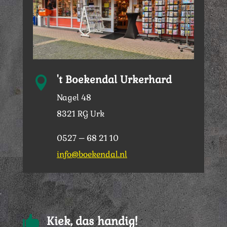
't Boekendal Urkerhard

Nagel 48
8321 RG Urk
0527 – 68 21 10
info@boekendal.nl

Kiek, das handig!