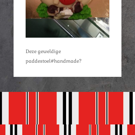
Deze geweldige
paddestoel#handmade?