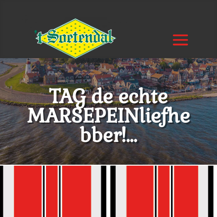
TAG de echte
MARSEPEINliefhe
bber!…