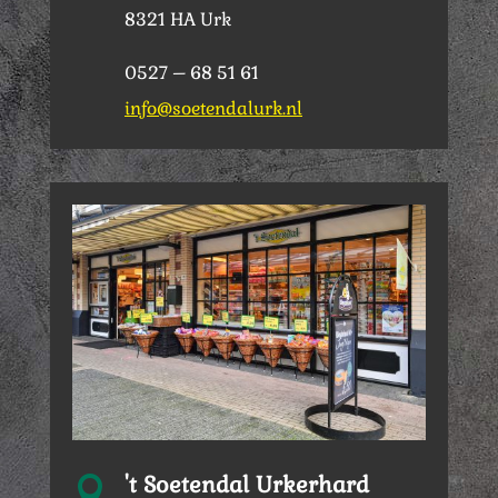
8321 HA Urk
0527 – 68 51 61
info@soetendalurk.nl
't Soetendal Urkerhard
