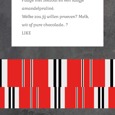
Fudge met zeezout én een laagje
amandelpraliné.
Welke zou jij willen proeven? Melk,
wit of pure chocolade.. ?
LIKE