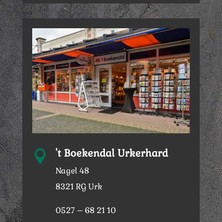
't Boekendal Urkerhard

Nagel 48
8321 RG Urk
0527 – 68 21 10