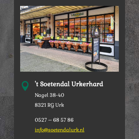
't Soetendal Urkerhard

Nagel 38-40
8321 RG Urk
0527 – 68 57 86
info@soetendalurk.nl