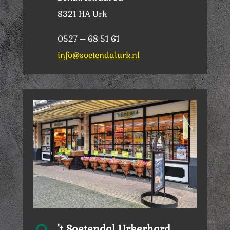
8321 HA Urk
0527 – 68 51 61
info@soetendalurk.nl
't Soetendal Urkerhard