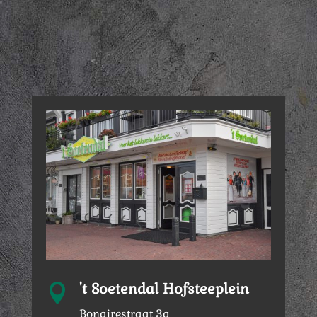
't Soetendal Hofsteeplein

Bonairestraat 3a