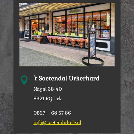
't Soetendal Urkerhard

Nagel 38-40
8321 RG Urk
0527 – 68 57 86
info@soetendalurk.nl