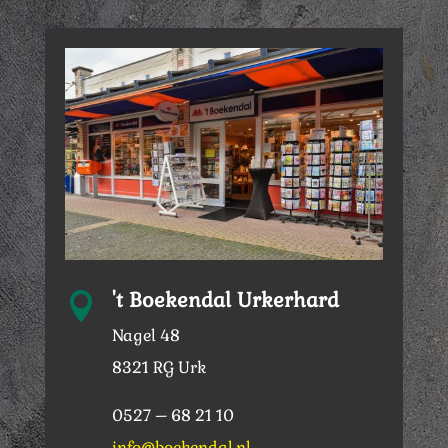
't Boekendal Urkerhard

Nagel 48
8321 RG Urk
0527 – 68 21 10
info@boekendal.nl