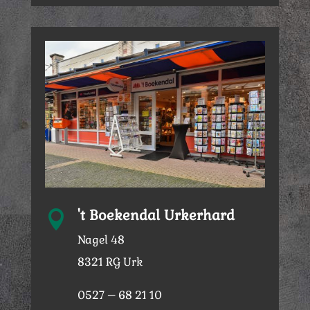
't Boekendal Urkerhard

Nagel 48
8321 RG Urk
0527 – 68 21 10