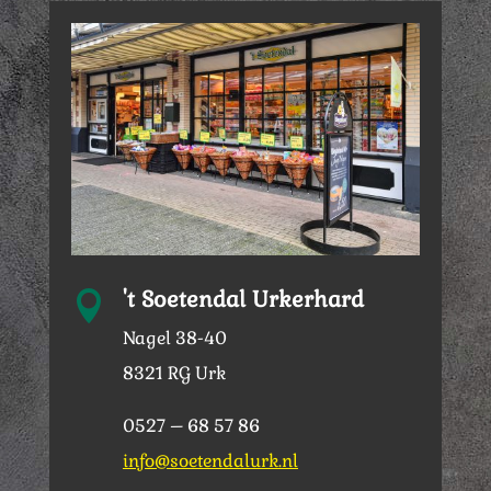
't Soetendal Urkerhard

Nagel 38-40
8321 RG Urk
0527 – 68 57 86
info@soetendalurk.nl