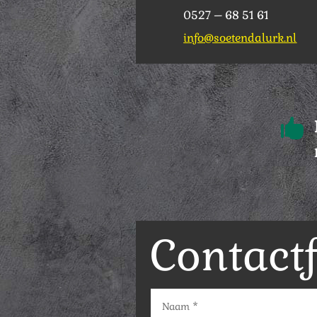
0527 – 68 51 61
info@soetendalurk.nl

Contact