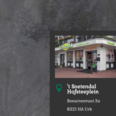
't Soetendal

Hofsteeplein
Bonairestraat 3a
8321 HA Urk