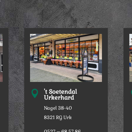
't Soetendal

Urkerhard
Nagel 38-40
8321 RG Urk
0527 – 68 57 86