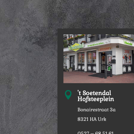
't Soetendal

Hofsteeplein
Bonairestraat 3a
8321 HA Urk
0527 – 68 51 61