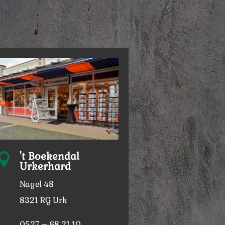
't Boekendal

Urkerhard
Nagel 48
8321 RG Urk
0527 – 68 21 10