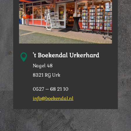
't Boekendal Urkerhard

Nagel 48
8321 RG Urk
0527 – 68 21 10
info@boekendal.nl