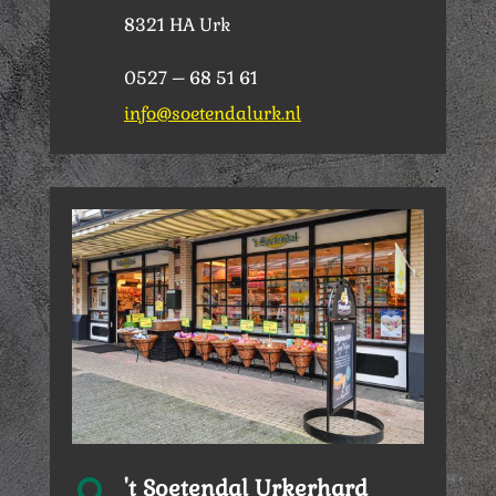
8321 HA Urk
0527 – 68 51 61
info@soetendalurk.nl
't Soetendal Urkerhard
