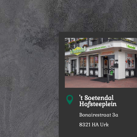
't Soetendal

Hofsteeplein
Bonairestraat 3a
8321 HA Urk