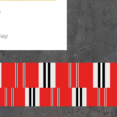
s
blij!