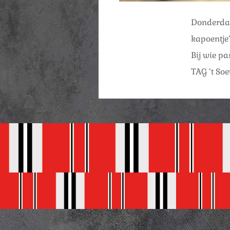
Donderdag
kapoentje
Bij wie pa
TAG ‘t Soe