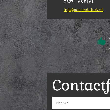
0527 – 68 51 61
info@soetendalurk.nl

Contact