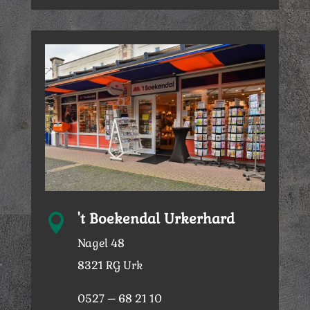
't Boekendal Urkerhard

Nagel 48
8321 RG Urk
0527 – 68 21 10