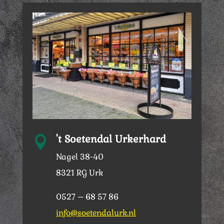
't Soetendal Urkerhard

Nagel 38-40
8321 RG Urk
0527 – 68 57 86
info@soetendalurk.nl