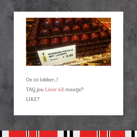
Oe zó lekker…!
TAG jou
Licor 43
maatje?
LIKE?