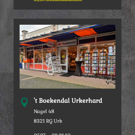
't Boekendal Urkerhard

Nagel 48
8321 RG Urk