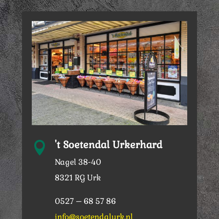
't Soetendal Urkerhard

Nagel 38-40
8321 RG Urk
0527 – 68 57 86
info@soetendalurk.nl