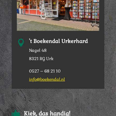
't Boekendal Urkerhard

Nagel 48
8321 RG Urk
0527 – 68 21 10
info@boekendal.nl

Kiek, das handig!