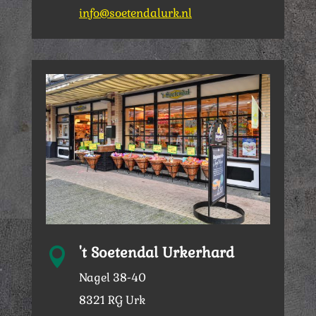
info@soetendalurk.nl
't Soetendal Urkerhard

Nagel 38-40
8321 RG Urk