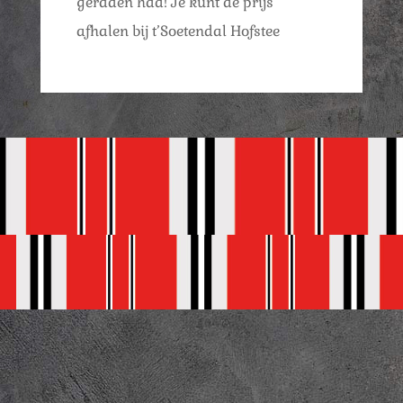
geraden had! Je kunt de prijs
afhalen bij t’Soetendal Hofstee