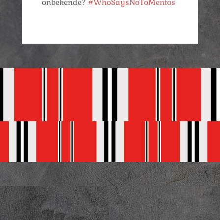
onbekende?
#WhoSaysNoToMentos