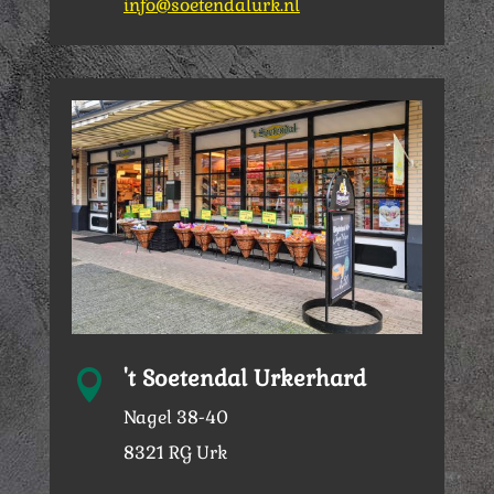
info@soetendalurk.nl
't Soetendal Urkerhard

Nagel 38-40
8321 RG Urk