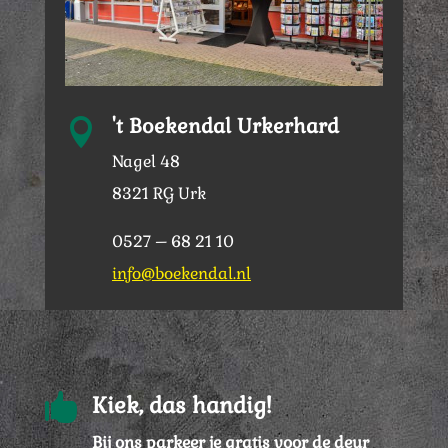
't Boekendal Urkerhard

Nagel 48
8321 RG Urk
0527 – 68 21 10
info@boekendal.nl

Kiek, das handig!
Bij ons parkeer je gratis voor de deur