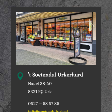
't Soetendal Urkerhard

Nagel 38-40
8321 RG Urk
0527 – 68 57 86
info@soetendalurk.nl