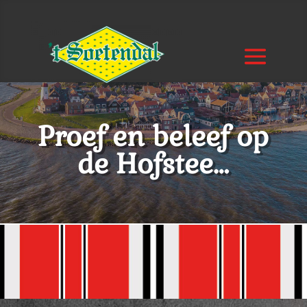
Proef en beleef op
de Hofstee…