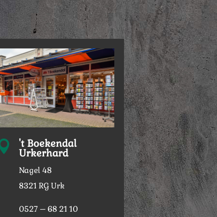
't Boekendal

Urkerhard
Nagel 48
8321 RG Urk
0527 – 68 21 10