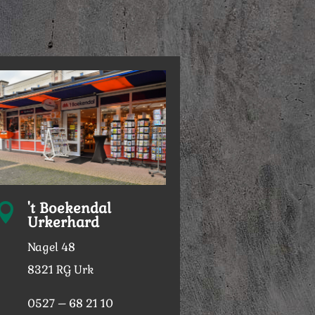
't Boekendal

Urkerhard
Nagel 48
8321 RG Urk
0527 – 68 21 10