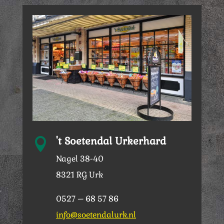
't Soetendal Urkerhard

Nagel 38-40
8321 RG Urk
0527 – 68 57 86
info@soetendalurk.nl