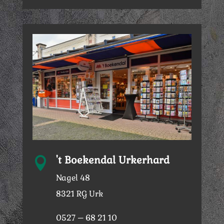
't Boekendal Urkerhard

Nagel 48
8321 RG Urk
0527 – 68 21 10