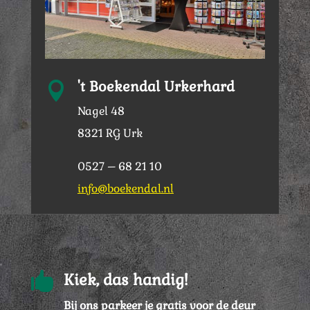
't Boekendal Urkerhard

Nagel 48
8321 RG Urk
0527 – 68 21 10
info@boekendal.nl

Kiek, das handig!
Bij ons parkeer je gratis voor de deur