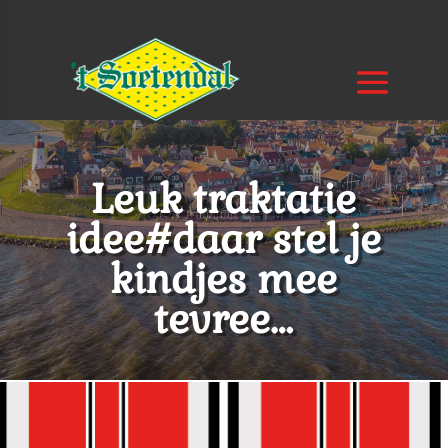
Leuk traktatie
idee#daar stel je
kindjes mee
tevree…