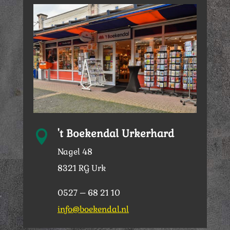
't Boekendal Urkerhard

Nagel 48
8321 RG Urk
0527 – 68 21 10
info@boekendal.nl