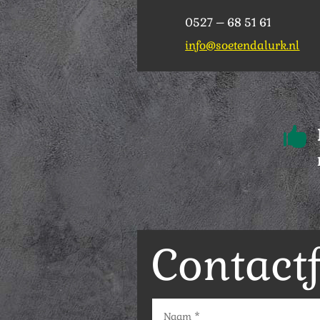
0527 – 68 51 61
info@soetendalurk.nl

Contact