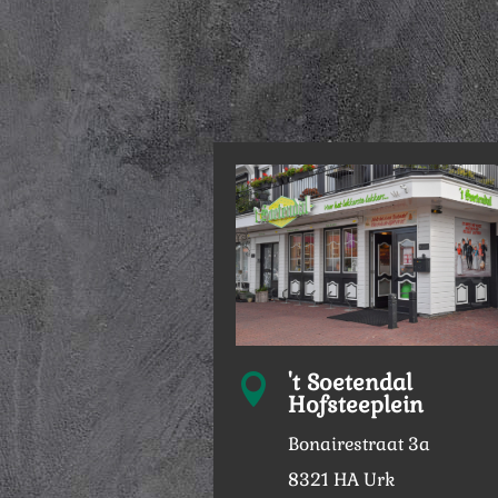
't Soetendal

Hofsteeplein
Bonairestraat 3a
8321 HA Urk