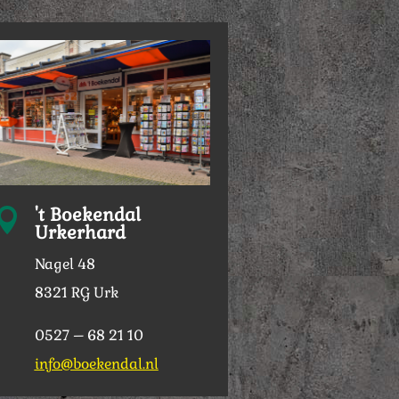
't Boekendal

Urkerhard
Nagel 48
8321 RG Urk
0527 – 68 21 10
info@boekendal.nl