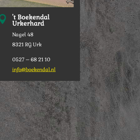
't Boekendal

Urkerhard
Nagel 48
8321 RG Urk
0527 – 68 21 10
info@boekendal.nl