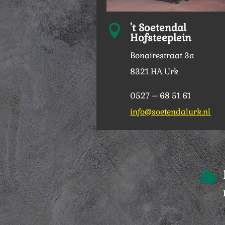
't Soetendal

Hofsteeplein
Bonairestraat 3a
8321 HA Urk
0527 – 68 51 61
info@soetendalurk.nl
