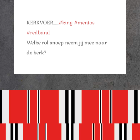
KERKVOER……
#king
#mentos
#redband
Welke rol snoep neem jij mee naar
de kerk?