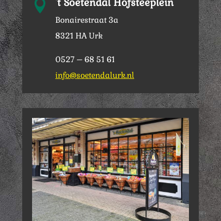
't Soetendal Hofsteeplein

Bonairestraat 3a
8321 HA Urk
0527 – 68 51 61
info@soetendalurk.nl