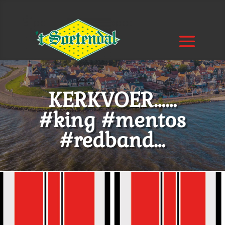
KERKVOER……
#king #mentos
#redband…