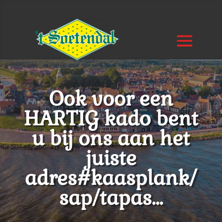
Ook voor een
HARTIG kado bent
u bij ons aan het
juiste
adres#kaasplank/
sap/tapas…