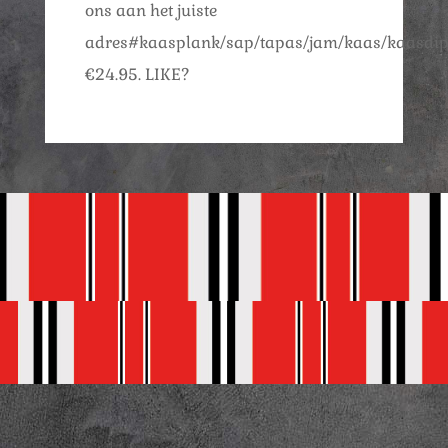
ons aan het juiste
adres#kaasplank/sap/tapas/jam/kaas/kaasdip/
€24.95. LIKE?