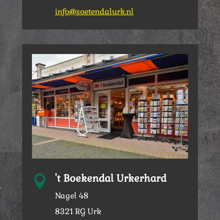
info@soetendalurk.nl
't Boekendal Urkerhard

Nagel 48
8321 RG Urk