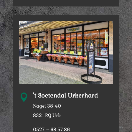
't Soetendal Urkerhard

Nagel 38-40
8321 RG Urk
0527 – 68 57 86