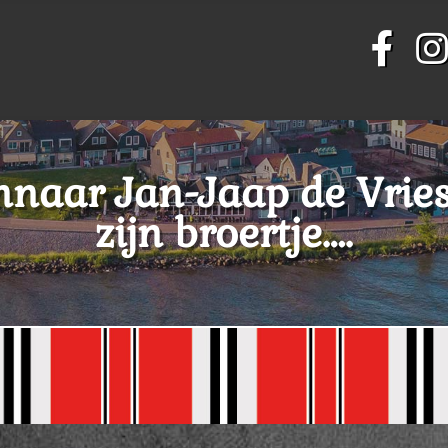
nnaar Jan-Jaap de Vri
zijn broertje….