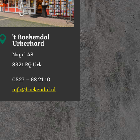
't Boekendal

Urkerhard
Nagel 48
8321 RG Urk
0527 – 68 21 10
info@boekendal.nl