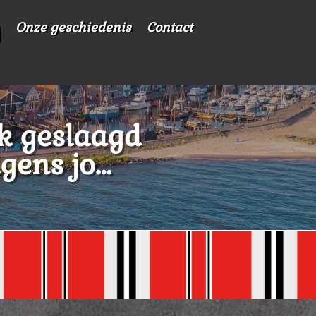
Onze geschiedenis
Contact
k geslaagd
lgens jo…