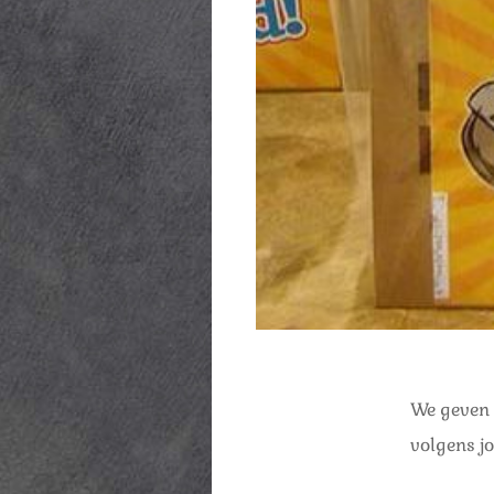
We geven 
volgens j