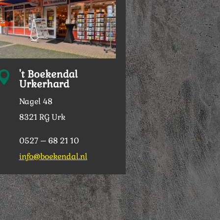
't Boekendal

Urkerhard
Nagel 48
8321 RG Urk
0527 – 68 21 10
info@boekendal.nl