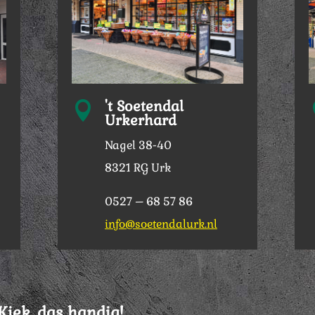
't Soetendal

Urkerhard
Nagel 38-40
8321 RG Urk
0527 – 68 57 86
info@soetendalurk.nl
Kiek, das handig!