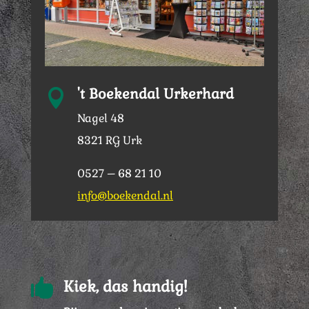
't Boekendal Urkerhard

Nagel 48
8321 RG Urk
0527 – 68 21 10
info@boekendal.nl

Kiek, das handig!