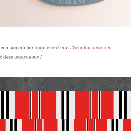
r een waardebon ingeleverd van
#Scholassurantien
ok deze waardebon?