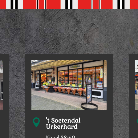
't Soetendal

Urkerhard
Nagel 38-40