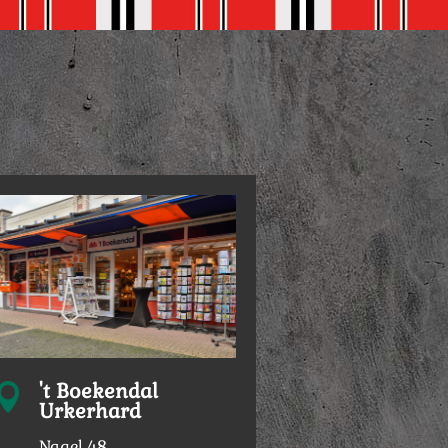
't Boekendal

Urkerhard
Nagel 48