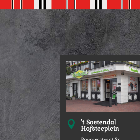
't Soetendal

Hofsteeplein
Bonairestraat 3a