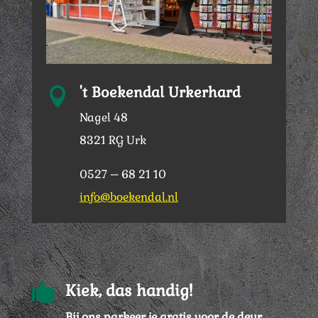
't Boekendal Urkerhard

Nagel 48
8321 RG Urk
0527 – 68 21 10
info@boekendal.nl

Kiek, das handig!
Bij ons parkeer je gratis voor de deur