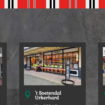
't Soetendal

Urkerhard