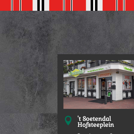
't Soetendal

Hofsteeplein