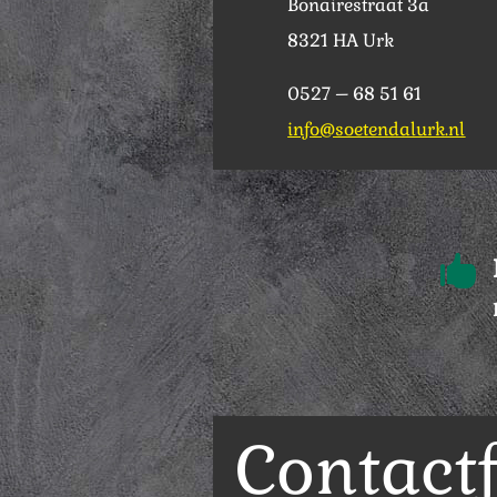
Bonairestraat 3a
8321 HA Urk
0527 – 68 51 61
info@soetendalurk.nl

Contact