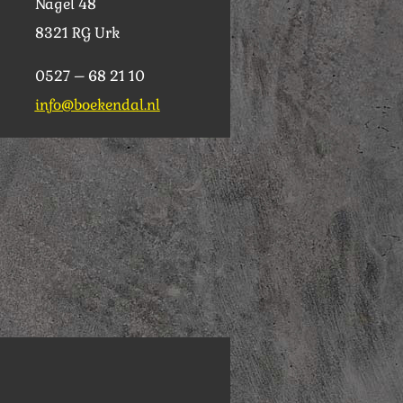
Nagel 48
8321 RG Urk
0527 – 68 21 10
info@boekendal.nl