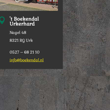
't Boekendal

Urkerhard
Nagel 48
8321 RG Urk
0527 – 68 21 10
info@boekendal.nl