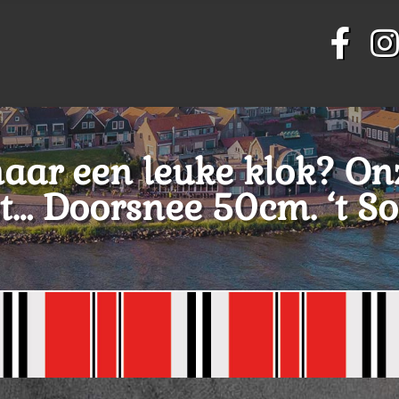
naar een leuke klok? On
… Doorsnee 50cm. ‘t S