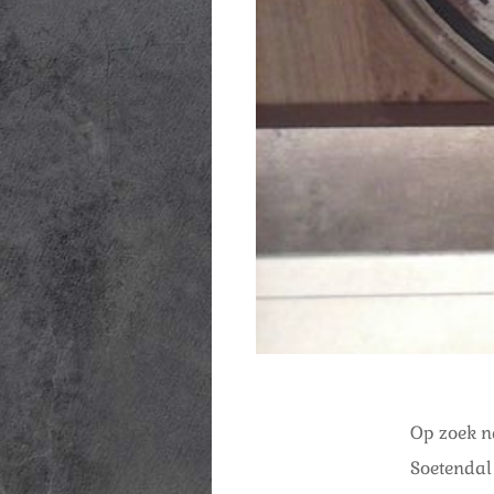
Op zoek n
Soetenda