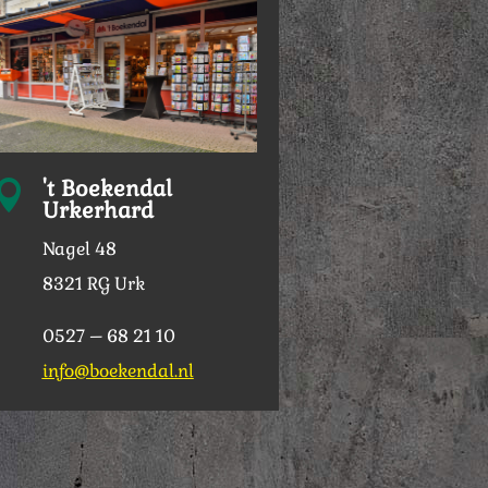
't Boekendal

Urkerhard
Nagel 48
8321 RG Urk
0527 – 68 21 10
info@boekendal.nl