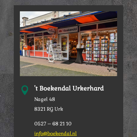
't Boekendal Urkerhard

Nagel 48
8321 RG Urk
0527 – 68 21 10
info@boekendal.nl