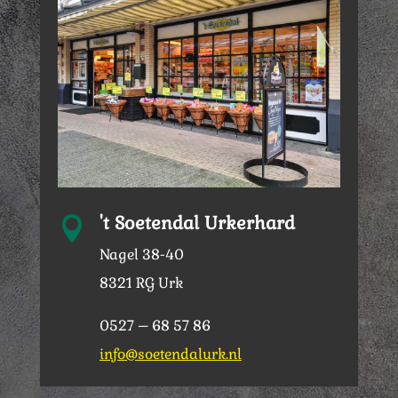
't Soetendal Urkerhard

Nagel 38-40
8321 RG Urk
0527 – 68 57 86
info@soetendalurk.nl